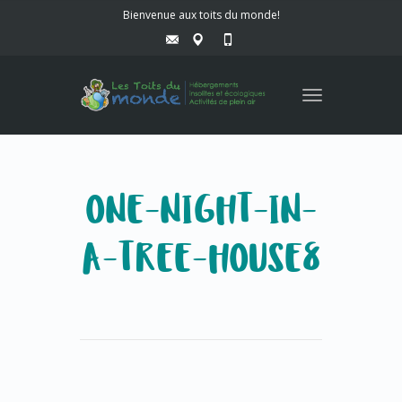
Bienvenue aux toits du monde!
Toggle
navigation
ONE-NIGHT-IN-
A-TREE-HOUSE8