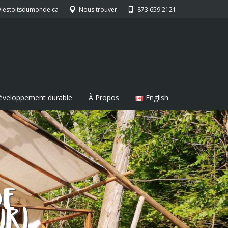
@lestoitsdumonde.ca
Nous trouver
873 659 2121
éveloppement durable
À Propos
English
DE
UR)