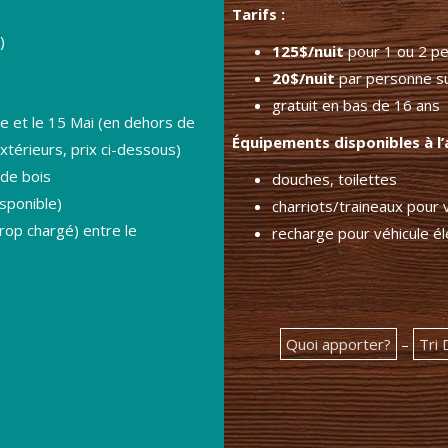
Tarifs :
)
125$/nuit
pour 1 ou 2 p
20$/nuit
par personne s
gratuit en bas de 16 ans
e et le 15 Mai (en dehors de
Équipements disponibles à l’a
xtérieurs, prix ci-dessous)
 de bois
douches, toilettes
isponible)
charriots/traineaux pour
rop chargé) entre le
recharge pour véhicule él
Quoi apporter?
–
Tri