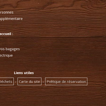
ersonnes
upplémentaire
ccueil :
 vos bagages
ectrique
Liens utiles
 Déchets
–
Carte du site
–
Politique de réservation